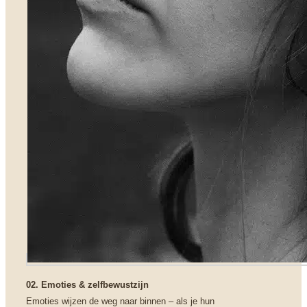
02. Emoties & zelfbewustzijn
Emoties wijzen de weg naar binnen – als je hun