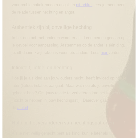
voor problematiek rondom angst. In
dit artikel
lees je meer over
de relatie tussen hechting en angst.
Authentiek zijn bij onveilige hechting
In het contact met anderen wordt er altijd een beroep gedaan op
je gevoel voor aanpassing. Afstemmen op de ander is één ding,
jezelf daarin kwijt raken is weer iets anders. Lees
hier
verder.
Intimiteit, liefde, en hechting
Hoe jij je als kind aan jouw ouders hecht, heeft invloed op hoe je
later (liefdes)relaties aangaat. Maar wat nou als je onveilig
gehecht bent? Om jouw relatie te verbeteren kan het helpen om
inzicht te hebben in jouw hechtingsstijl. Daarover gaat
dit
artikel
.
Hulp bij het veranderen van hechtingspatronen
Als je niet veilig gehecht bent als kind, kun je later als