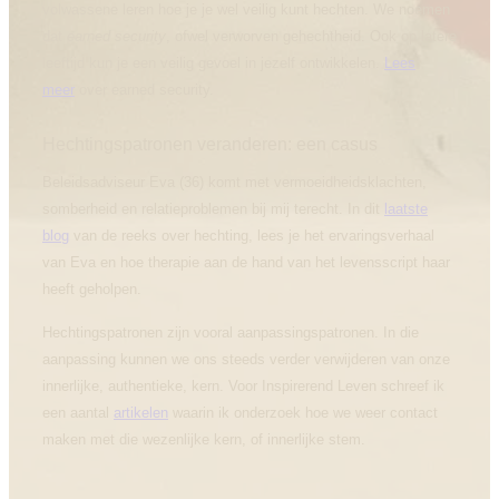
volwassene leren hoe je je wel veilig kunt hechten. We noemen
dat
earned security
, ofwel verworven gehechtheid. Ook op latere
leeftijd kun je een veilig gevoel in jezelf ontwikkelen.
Lees
meer
over earned security.
Hechtingspatronen veranderen: een casus
Beleidsadviseur Eva (36) komt met vermoeidheidsklachten,
somberheid en relatieproblemen bij mij terecht. In dit
laatste
blog
van de reeks over hechting, lees je het ervaringsverhaal
van Eva en hoe therapie aan de hand van het levensscript haar
heeft geholpen.
Hechtingspatronen zijn vooral aanpassingspatronen. In die
aanpassing kunnen we ons steeds verder verwijderen van onze
innerlijke, authentieke, kern. Voor Inspirerend Leven schreef ik
een aantal
artikelen
waarin ik onderzoek hoe we weer contact
maken met die wezenlijke kern, of innerlijke stem.